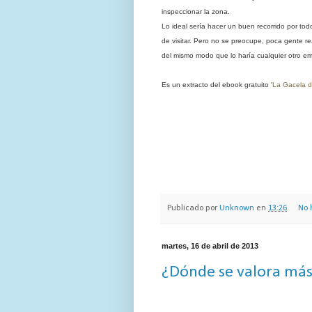
inspeccionar la zona.
Lo ideal sería hacer un buen recorrido por todo
de visitar. Pero no se preocupe, poca gente re
del mismo modo que lo haría cualquier otro em
Es un extracto del ebook gratuito '
La Gacela d
Publicado por
Unknown
en
13:26
No 
martes, 16 de abril de 2013
¿Dónde se valora más 