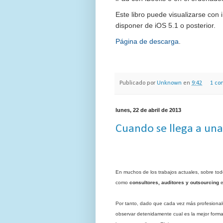
Este libro puede visualizarse con 
disponer de iOS 5.1 o posterior.
Página de descarga
.
Publicado por
Unknown
en
9:42
1 co
lunes, 22 de abril de 2013
Cuando se llega a un
En muchos de los trabajos actuales, sobre tod
como
consultores, auditores y outsourcing
e
Por tanto, dado que cada vez más profesionale
observar detenidamente cual es la mejor forma 