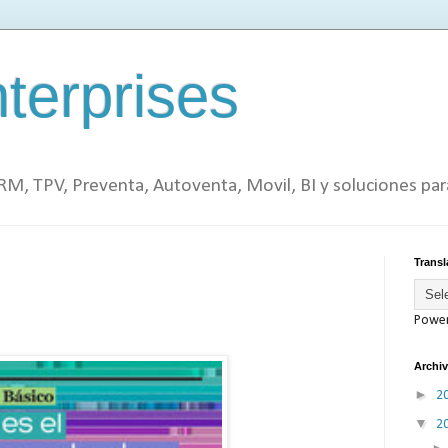
terprises
RM, TPV, Preventa, Autoventa, Movil, BI y soluciones pa
Transl
Powe
Archiv
►
2
▼
2