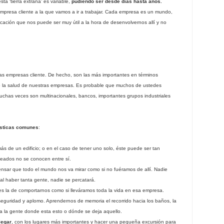
ta ‘tierra extraña’ es variable,
pudiendo ser desde días hasta años.
 empresa cliente a la que vamos a ir a trabajar. Cada empresa es un mundo,
icación que nos puede ser muy útil a la hora de desenvolvernos allí y no
as empresas cliente. De hecho, son las más importantes en términos
 la salud de nuestras empresas. Es probable que muchos de ustedes
chas veces son multinacionales, bancos, importantes grupos industriales
ísticas comunes
:
ás de un edificio; o en el caso de tener uno solo, éste puede ser tan
leados no se conocen entre sí.
nsar que todo el mundo nos va mirar como si no fuéramos de allí. Nadie
al haber tanta gente, nadie se percatará.
 es la de comportarnos como si lleváramos toda la vida en esa empresa.
eguridad y aplomo. Aprendernos de memoria el recorrido hacia los baños, la
r a la gente donde esta esto o dónde se deja aquello.
legar
, con los lugares más importantes y hacer una pequeña excursión para