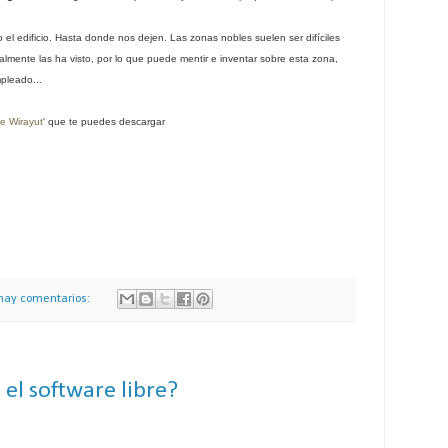
 el edificio. Hasta donde nos dejen. Las zonas nobles suelen ser difíciles
almente las ha visto, por lo que puede mentir e inventar sobre esta zona,
pleado...
e Wirayut
' que te puedes descargar
hay comentarios:
el software libre?