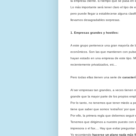
la empresa cliente. El tiempo que se pasa en es
Lo más importante será tener claro el tipo de
pero puede llegar a establecerse alguna clasif
llevarnos desagradables sorpresas.
1. Empresas grandes y hostiles:
A este grupo pertenece una gran mayoría de l
económicos. Son las que mantienen con pulso
hayan estado en una empresa de este tipo. Mu
recientemente privatizados, etc...
Pero todas ellas tienen una serie de
caracter
Al ser empresas tan grandes, a veces tienen m
grande que la mayor parte de los propios emp
Por lo tanto, no tenemos que tener miedo a pe
tiene que saber que somos ‘extraños’ por que 
Por ello, la primera regla que debemos seguir
Tenemos que dirigirnos a nuestro puesto con s
impresora o el fax.... Hay que evitar pregunta
Yo recomiendo
hacerse un plano nada más l