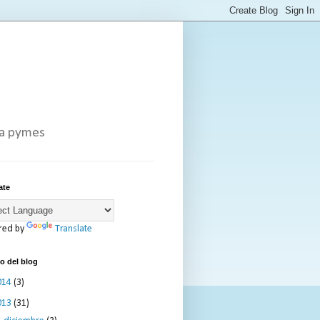
ra pymes
ate
red by
Translate
o del blog
014
(3)
013
(31)
►