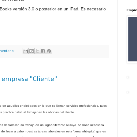
iBooks versión 3.0 o posterior en un iPad. Es necesario
Empre
mentario:
a empresa "Cliente"
o en aquellos englobados en lo que se llaman servicios profesionales, tales
s práctica habitual trabajar en las oficinas del cliente.
s desarrollan su trabajo en un lugar diferente al suyo, se hace necesario
de llevar a cabo nuestras tareas laborales en esta ‘tierra inhóspita’ que es